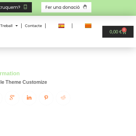
 truquem?
Fer una donació
Treball
Contacte
0
0,00
€
ormation
le Theme Customize