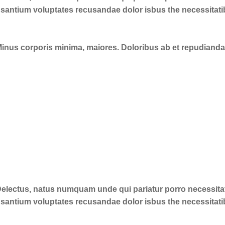
cusantium voluptates recusandae dolor isbus the necessitat
. Minus corporis minima, maiores. Doloribus ab et repudian
 Delectus, natus numquam unde qui pariatur porro necessitat
cusantium voluptates recusandae dolor isbus the necessitat