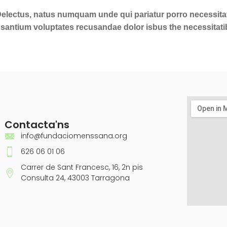
 Delectus, natus numquam unde qui pariatur porro necessitat
cusantium voluptates recusandae dolor isbus the necessitat
Contacta'ns
info@fundaciomenssana.org
626 06 01 06
Carrer de Sant Francesc, 16, 2n pis
Consulta 24, 43003 Tarragona