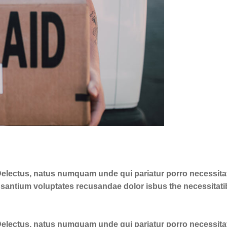
 Delectus, natus numquam unde qui pariatur porro necessitat
cusantium voluptates recusandae dolor isbus the necessitat
 Delectus, natus numquam unde qui pariatur porro necessitat